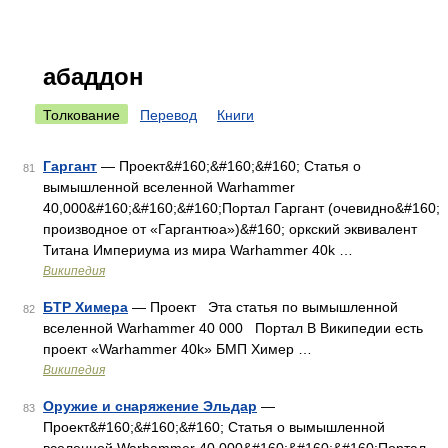
абаддон
Толкование
Перевод
Книги
Гаргант
— Проект&#160;&#160;&#160; Статья о
81
вымышленной вселенной Warhammer
40,000&#160;&#160;&#160;Портал Гаргант (очевидно&#160;
производное от «Гаргантюа»)&#160; оркский эквивалент
Титана Империума из мира Warhammer 40k …
Википедия
БТР Химера
— Проект Эта статья по вымышленной
82
вселенной Warhammer 40 000 Портал В Википедии есть
проект «Warhammer 40k» БМП Химер …
Википедия
Оружие и снаряжение Эльдар
—
83
Проект&#160;&#160;&#160; Статья о вымышленной