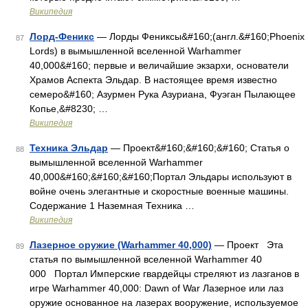
Википедия
Лорд-Феникс
— Лорды Фениксы&#160;(англ.&#160;Phoenix
87
Lords) в вымышленной вселенной Warhammer
40,000&#160; первые и величайшие экзархи, основатели
Храмов Аспекта Эльдар. В настоящее время известно
семеро&#160; Азурмен Рука Азуриана, Фуэган Пылающее
Копье,&#8230; …
Википедия
Техника Эльдар
— Проект&#160;&#160;&#160; Статья о
88
вымышленной вселенной Warhammer
40,000&#160;&#160;&#160;Портал Эльдары используют в
войне очень элегантные и скоростные военные машины.
Содержание 1 Наземная Техника …
Википедия
Лазерное оружие (Warhammer 40,000)
— Проект Эта
89
статья по вымышленной вселенной Warhammer 40
000 Портал Имперские гвардейцы стреляют из лазганов в
игре Warhammer 40,000: Dawn of War Лазерное или лаз
оружие основанное на лазерах вооружение, используемое