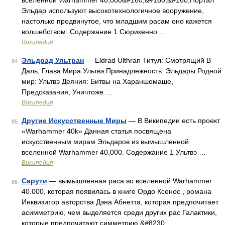
вселенной Warhammer 40,000&#160;&#160;&#160;Портал
Эльдар используют высокотехнологичное вооружение,
настолько продвинутое, что младшим расам оно кажется
волшебством: Содержание 1 Сюрикенно …
Википедия
Эльдрад Ультран
— Eldrad Ulthran Титул: Смотрящий В
84
Даль, Глава Мира Ультвэ Принадлежность: Эльдары Родной
мир: Ультвэ Деяния: Битвы на Хараншемаше,
Предсказания, Уничтоже …
Википедия
Другие Искусственные Миры
— В Википедии есть проект
85
«Warhammer 40k» Данная статья посвящена
искусственным мирам Эльдаров из вымышленной
вселенной Warhammer 40,000. Содержание 1 Ультвэ …
Википедия
Сарути
— вымышленная раса во вселенной Warhammer
86
40.000, которая появилась в книге Ордо Ксенос , романа
Инквизитор авторства Дэна Абнетта, которая предпочитает
асимметрию, чем выделяется среди других рас Галактики,
которые предпочитают симметрию.&#8230; …