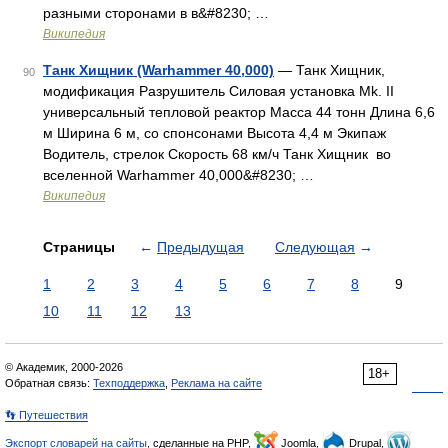
разными сторонами в в&#8230; …
Википедия
Танк Хищник (Warhammer 40,000)
— Танк Хищник,
90
модификация Разрушитель Силовая установка Mk. II
универсальный тепловой реактор Масса 44 тонн Длина 6,6
м Ширина 6 м, со спонсонами Высота 4,4 м Экипаж
Водитель, стрелок Скорость 68 км/ч Танк Хищник во
вселенной Warhammer 40,000&#8230; …
Википедия
Страницы
←
Предыдущая
Следующая
→
1
2
3
4
5
6
7
8
9
10
11
12
13
© Академик, 2000-2026
18+
Обратная связь:
Техподдержка
,
Реклама на сайте
👣 Путешествия
Экспорт словарей на сайты
, сделанные на PHP,
Joomla,
Drupal,